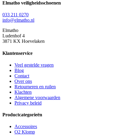
variaties.
Elmatho veiligheidsschoenen
Deze
optie
033 211 0270
kan
info@elmatho.nl
gekozen
worden
Elmatho
op
Ludenhof 4
de
3871 KX Hoevelaken
productpagina
Klantenservice
Veel gestelde vragen
Blog
Contact
Over ons
Retourneren en ruilen
Klachten
Algemene voorwaarden
Privacy beleid
Productcategorieën
Accessoires
O2 Klomp