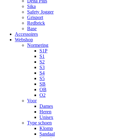
Delta Plus
Sika
Safety Jogger
Grisport
Redbrick
Base
Accessoires
Webshop
Normering
S1P
S1
S2
S3
S4
S5
SB
OB
O2
Voor
Dames
Heren
Unisex
Type schoen
Klomp
Sandaal