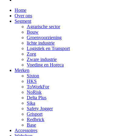
Close
Home
Menu
Over ons
Segment
Agrarische sector
Bouw
Groenvoorziening
lichte industrie
Logistiek en Transport
Zorg
Zware industrie
Voeding en Horeca
Merken
Sixton
HKS
ToWorkFor
NoRisk
Delta Plus
Sika
Safety Jogger
Grisport
Redbrick
Base
Accessoires
Webshop