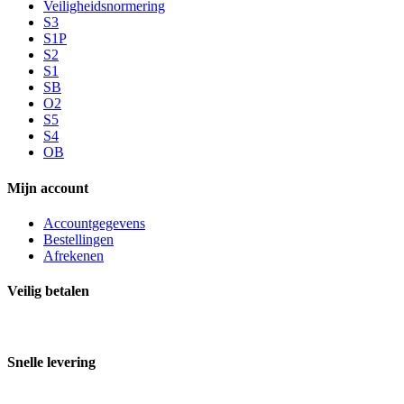
Veiligheidsnormering
S3
S1P
S2
S1
SB
O2
S5
S4
OB
Mijn account
Accountgegevens
Bestellingen
Afrekenen
Veilig betalen
Snelle levering