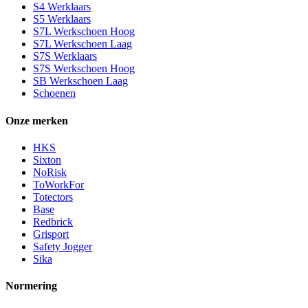
S4 Werklaars
S5 Werklaars
S7L Werkschoen Hoog
S7L Werkschoen Laag
S7S Werklaars
S7S Werkschoen Hoog
SB Werkschoen Laag
Schoenen
Onze merken
HKS
Sixton
NoRisk
ToWorkFor
Totectors
Base
Redbrick
Grisport
Safety Jogger
Sika
Normering