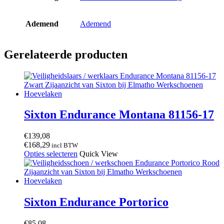
Ademend
Ademend
Gerelateerde producten
Sixton Endurance Montana 81156-17
€
139,08
€
168,29
incl BTW
Dit
Opties selecteren
Quick View
product
heeft
meerdere
variaties.
Deze
Sixton Endurance Portorico
optie
kan
€
85,08