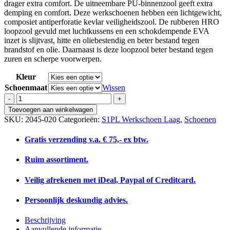
drager extra comfort. De uitneembare PU-binnenzool geeft extra
demping en comfort. Deze werkschoenen hebben een lichtgewicht,
composiet antiperforatie kevlar veiligheidszool. De rubberen HRO
loopzool gevuld met luchtkussens en een schokdempende EVA
inzet is slijtvast, hitte en oliebestendig en beter bestand tegen
brandstof en olie. Daarnaast is deze loopzool beter bestand tegen
zuren en scherpe voorwerpen.
Kleur
Schoenmaat
Wissen
Totectors
Denton
Toevoegen aan winkelwagen
AT
SKU:
2045-020
Categorieën:
S1PL Werkschoen Laag
,
Schoenen
Wheat
aantal
Gratis verzending v.a. € 75,- ex btw.
Ruim assortiment.
Veilig afrekenen met iDeal, Paypal of Creditcard.
Persoonlijk deskundig advies.
Beschrijving
Aanvullende informatie