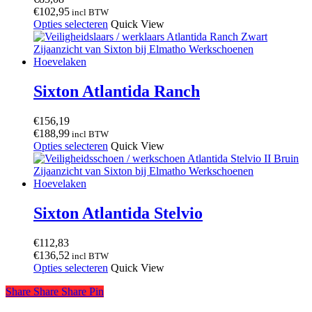
gekozen
€
102,95
incl BTW
worden
Dit
Opties selecteren
Quick View
op
product
de
heeft
productpagina
meerdere
variaties.
Deze
Sixton Atlantida Ranch
optie
kan
€
156,19
gekozen
€
188,99
incl BTW
worden
Dit
Opties selecteren
Quick View
op
product
de
heeft
productpagina
meerdere
variaties.
Deze
Sixton Atlantida Stelvio
optie
kan
€
112,83
gekozen
€
136,52
incl BTW
worden
Dit
Opties selecteren
Quick View
op
product
de
Share
Share
Share
Share
Pin
heeft
productpagina
meerdere