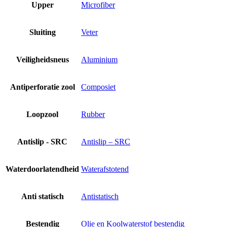
Upper
Microfiber
Sluiting
Veter
Veiligheidsneus
Aluminium
Antiperforatie zool
Composiet
Loopzool
Rubber
Antislip - SRC
Antislip – SRC
Waterdoorlatendheid
Waterafstotend
Anti statisch
Antistatisch
Bestendig
Olie en Koolwaterstof bestendig