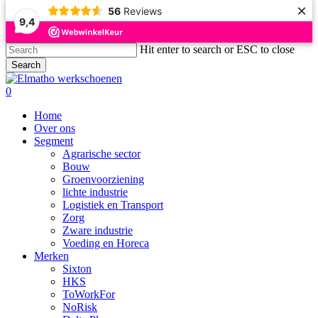
×
56
Reviews
9,4
Skip
Hit enter to search or ESC to close
to
Search
main
Close
content
Search
search
account
0
Menu
Home
Over ons
Segment
Agrarische sector
Bouw
Groenvoorziening
lichte industrie
Logistiek en Transport
Zorg
Zware industrie
Voeding en Horeca
Merken
Sixton
HKS
ToWorkFor
NoRisk