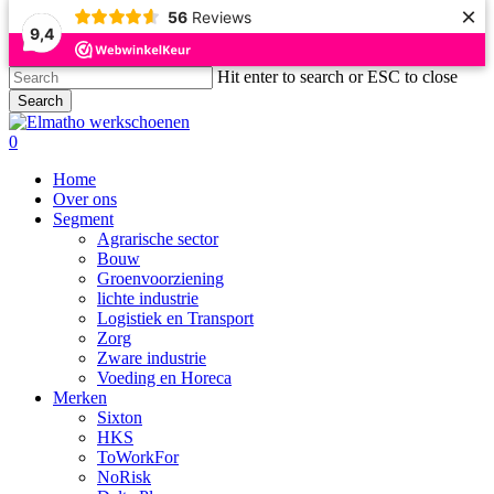
×
56
Reviews
9,4
Skip
Hit enter to search or ESC to close
to
Search
main
Close
content
Search
search
account
0
Menu
Home
Over ons
Segment
Agrarische sector
Bouw
Groenvoorziening
lichte industrie
Logistiek en Transport
Zorg
Zware industrie
Voeding en Horeca
Merken
Sixton
HKS
ToWorkFor
NoRisk