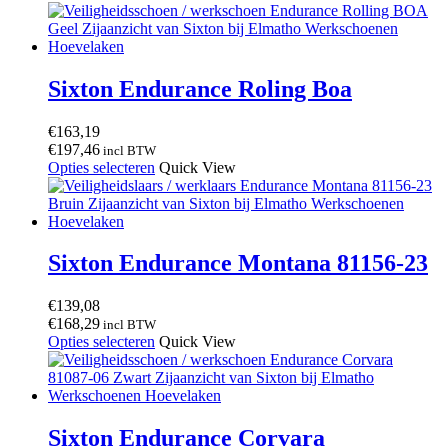
Sixton Endurance Roling Boa
€
163,19
€
197,46
incl BTW
Dit
Opties selecteren
Quick View
product
heeft
meerdere
variaties.
Deze
Sixton Endurance Montana 81156-23
optie
kan
€
139,08
gekozen
€
168,29
incl BTW
worden
Dit
Opties selecteren
Quick View
op
product
de
heeft
productpagina
meerdere
variaties.
Deze
Sixton Endurance Corvara