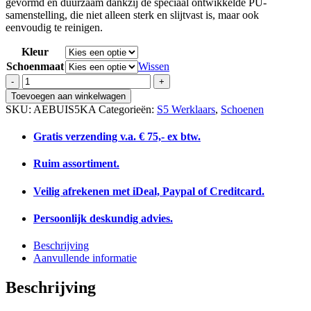
gevormd en duurzaam dankzij de speciaal ontwikkelde PU-
samenstelling, die niet alleen sterk en slijtvast is, maar ook
eenvoudig te reinigen.
Kleur
Schoenmaat
Wissen
Delta
Plus
Toevoegen aan winkelwagen
Aerofit
SKU:
AEBUIS5KA
Categorieën:
S5 Werklaars
,
Schoenen
Aerobuild
Groen
Gratis verzending v.a. € 75,- ex btw.
aantal
Ruim assortiment.
Veilig afrekenen met iDeal, Paypal of Creditcard.
Persoonlijk deskundig advies.
Beschrijving
Aanvullende informatie
Beschrijving