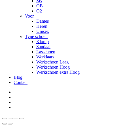
SB
OB
O2
Voor
Dames
Heren
Unisex
Type schoen
Klomp
Sandaal
Lasschoen
Werklaars
Werkschoen Laag
Werkschoen Hoog
Werkschoen extra Hoog
Blog
Contact
facebook
instagram
phone
email