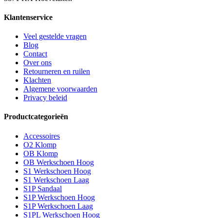
productpagina
Klantenservice
Veel gestelde vragen
Blog
Contact
Over ons
Retourneren en ruilen
Klachten
Algemene voorwaarden
Privacy beleid
Productcategorieën
Accessoires
O2 Klomp
OB Klomp
OB Werkschoen Hoog
S1 Werkschoen Hoog
S1 Werkschoen Laag
S1P Sandaal
S1P Werkschoen Hoog
S1P Werkschoen Laag
S1PL Werkschoen Hoog