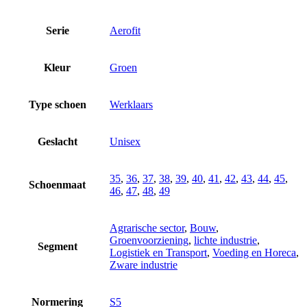
Serie
Aerofit
Kleur
Groen
Type schoen
Werklaars
Geslacht
Unisex
35
,
36
,
37
,
38
,
39
,
40
,
41
,
42
,
43
,
44
,
45
,
Schoenmaat
46
,
47
,
48
,
49
Agrarische sector
,
Bouw
,
Groenvoorziening
,
lichte industrie
,
Segment
Logistiek en Transport
,
Voeding en Horeca
,
Zware industrie
Normering
S5