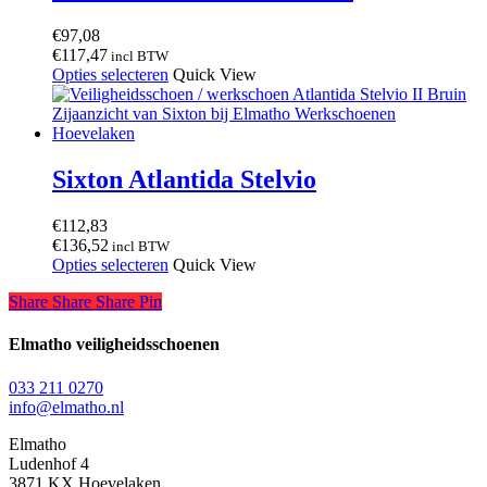
optie
kan
€
97,08
gekozen
€
117,47
incl BTW
worden
Dit
Opties selecteren
Quick View
op
product
de
heeft
productpagina
meerdere
variaties.
Deze
Sixton Atlantida Stelvio
optie
kan
€
112,83
gekozen
€
136,52
incl BTW
worden
Dit
Opties selecteren
Quick View
op
product
de
Share
Share
Share
Share
Pin
heeft
productpagina
meerdere
variaties.
Elmatho veiligheidsschoenen
Deze
optie
033 211 0270
kan
info@elmatho.nl
gekozen
worden
Elmatho
op
Ludenhof 4
de
3871 KX Hoevelaken