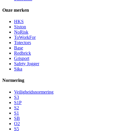
Onze merken
HKS
Sixton
NoRisk
ToWorkFor
Totectors
Base
Redbrick
Grisport
Safety Jogger
Sika
Normering
Veiligheidsnormering
S3
S1P
S2
S1
SB
O2
S5