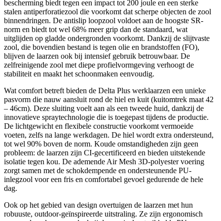
bescherming biedt tegen een impact tot 200 joule en een sterke
stalen antiperforatiezool die voorkomt dat scherpe objecten de zool
binnendringen. De antislip loopzool voldoet aan de hoogste SR-
norm en biedt tot wel 68% meer grip dan de standaard, wat
uitglijden op gladde ondergronden voorkomt. Dankzij de slijtvaste
zool, die bovendien bestand is tegen olie en brandstoffen (FO),
blijven de laarzen ook bij intensief gebruik betrouwbaar. De
zelfreinigende zool met diepe profielvormgeving verhoogt de
stabiliteit en maakt het schoonmaken eenvoudig.
Wat comfort betreft bieden de Delta Plus werklaarzen een unieke
pasvorm die nauw aansluit rond de hiel en kuit (kuitomtrek maat 42
– 46cm). Deze sluiting voelt aan als een tweede huid, dankzij de
innovatieve spraytechnologie die is toegepast tijdens de productie.
De lichtgewicht en flexibele constructie voorkomt vermoeide
voeten, zelfs na lange werkdagen. De hiel wordt extra ondersteund,
tot wel 90% boven de norm. Koude omstandigheden zijn geen
probleem: de laarzen zijn CI-gecertificeerd en bieden uitstekende
isolatie tegen kou. De ademende Air Mesh 3D-polyester voering
zorgt samen met de schokdempende en ondersteunende PU-
inlegzool voor een fris en comfortabel gevoel gedurende de hele
dag.
Ook op het gebied van design overtuigen de laarzen met hun
robuuste, outdoor-geïnspireerde uitstraling. Ze zijn ergonomisch