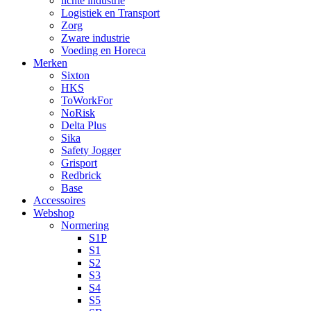
lichte industrie
Logistiek en Transport
Zorg
Zware industrie
Voeding en Horeca
Merken
Sixton
HKS
ToWorkFor
NoRisk
Delta Plus
Sika
Safety Jogger
Grisport
Redbrick
Base
Accessoires
Webshop
Normering
S1P
S1
S2
S3
S4
S5