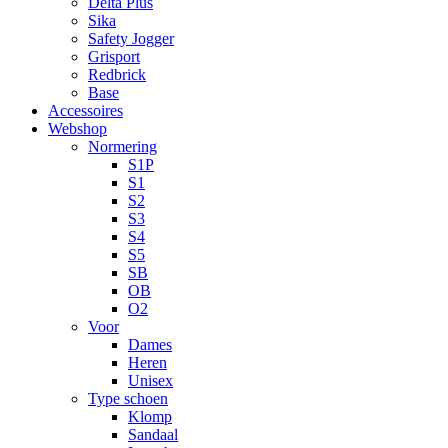
Delta Plus
Sika
Safety Jogger
Grisport
Redbrick
Base
Accessoires
Webshop
Normering
S1P
S1
S2
S3
S4
S5
SB
OB
O2
Voor
Dames
Heren
Unisex
Type schoen
Klomp
Sandaal