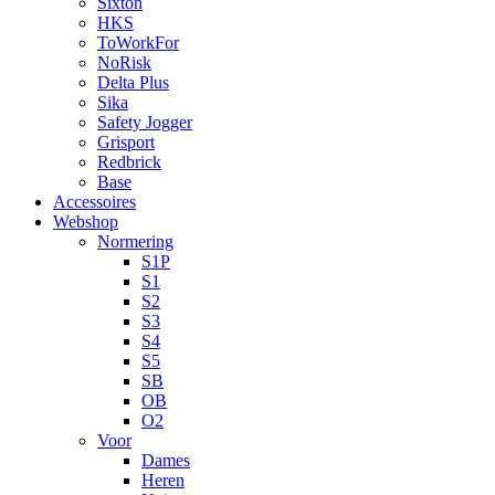
Sixton
HKS
ToWorkFor
NoRisk
Delta Plus
Sika
Safety Jogger
Grisport
Redbrick
Base
Accessoires
Webshop
Normering
S1P
S1
S2
S3
S4
S5
SB
OB
O2
Voor
Dames
Heren