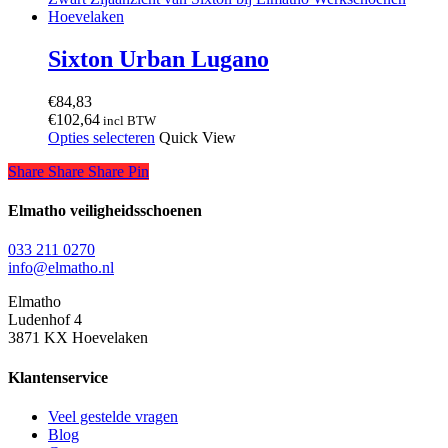
productpagina
meerdere
variaties.
Deze
Sixton Urban Lugano
optie
kan
€
84,83
gekozen
€
102,64
incl BTW
worden
Dit
Opties selecteren
Quick View
op
product
de
Share
Share
Share
Share
Pin
heeft
productpagina
meerdere
variaties.
Elmatho veiligheidsschoenen
Deze
optie
033 211 0270
kan
info@elmatho.nl
gekozen
worden
Elmatho
op
Ludenhof 4
de
3871 KX Hoevelaken
productpagina
Klantenservice
Veel gestelde vragen
Blog