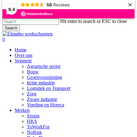
×
56
Reviews
9,4
Skip
Hit enter to search or ESC to close
to
Search
main
Close
content
Search
search
account
0
Menu
Home
Over ons
Segment
Agrarische sector
Bouw
Groenvoorziening
lichte industrie
Logistiek en Transport
Zorg
Zware industrie
Voeding en Horeca
Merken
Sixton
HKS
ToWorkFor
NoRisk