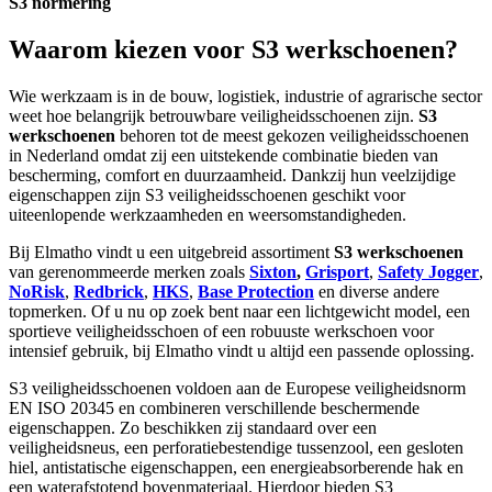
S3 normering
Waarom kiezen voor S3 werkschoenen?
Wie werkzaam is in de bouw, logistiek, industrie of agrarische sector
weet hoe belangrijk betrouwbare veiligheidsschoenen zijn.
S3
werkschoenen
behoren tot de meest gekozen veiligheidsschoenen
in Nederland omdat zij een uitstekende combinatie bieden van
bescherming, comfort en duurzaamheid. Dankzij hun veelzijdige
eigenschappen zijn S3 veiligheidsschoenen geschikt voor
uiteenlopende werkzaamheden en weersomstandigheden.
Bij Elmatho vindt u een uitgebreid assortiment
S3 werkschoenen
van gerenommeerde merken zoals
Sixton
,
Grisport
,
Safety Jogger
,
NoRisk
,
Redbrick
,
HKS
,
Base Protection
en diverse andere
topmerken. Of u nu op zoek bent naar een lichtgewicht model, een
sportieve veiligheidsschoen of een robuuste werkschoen voor
intensief gebruik, bij Elmatho vindt u altijd een passende oplossing.
S3 veiligheidsschoenen voldoen aan de Europese veiligheidsnorm
EN ISO 20345 en combineren verschillende beschermende
eigenschappen. Zo beschikken zij standaard over een
veiligheidsneus, een perforatiebestendige tussenzool, een gesloten
hiel, antistatische eigenschappen, een energieabsorberende hak en
een waterafstotend bovenmateriaal. Hierdoor bieden S3