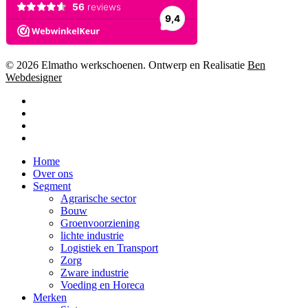
© 2026 Elmatho werkschoenen. Ontwerp en Realisatie
Ben
Webdesigner
facebook
instagram
phone
email
Close
Home
Menu
Over ons
Segment
Agrarische sector
Bouw
Groenvoorziening
lichte industrie
Logistiek en Transport
Zorg
Zware industrie
Voeding en Horeca
Merken