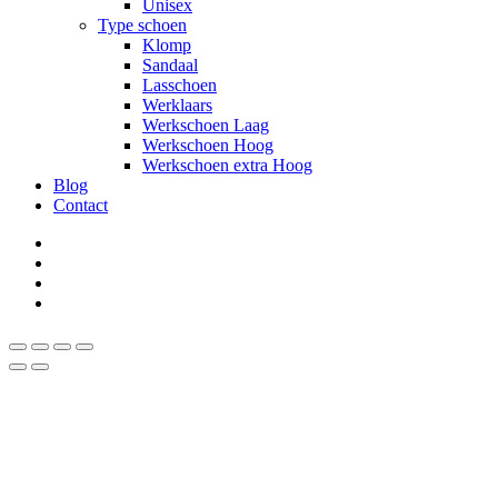
Unisex
Type schoen
Klomp
Sandaal
Lasschoen
Werklaars
Werkschoen Laag
Werkschoen Hoog
Werkschoen extra Hoog
Blog
Contact
facebook
instagram
phone
email