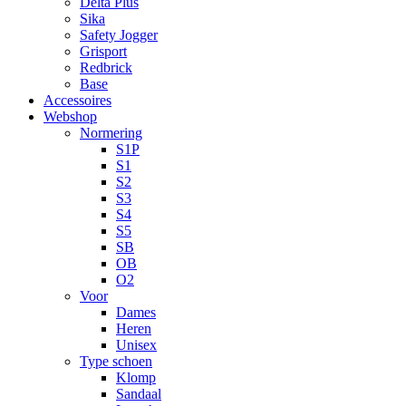
Delta Plus
Sika
Safety Jogger
Grisport
Redbrick
Base
Accessoires
Webshop
Normering
S1P
S1
S2
S3
S4
S5
SB
OB
O2
Voor
Dames
Heren
Unisex
Type schoen
Klomp
Sandaal