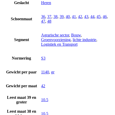
Geslacht
Heren
36
,
37
,
38
,
39
,
40
,
41
,
42
,
43
,
44
,
45
,
46
,
Schoenmaat
47
,
48
Agrarische sector
,
Bouw
,
Segment
Groenvoorziening
,
lichte industrie
,
Logistiek en Transport
Normering
S3
Gewicht per paar
1140
,
gr
Gewicht per maat
42
Leest maat 39 en
10.5
groter
Leest maat 38 en
10.5