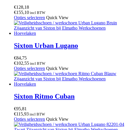
€
128,18
€
155,10
incl BTW
Dit
Opties selecteren
Quick View
product
heeft
meerdere
variaties.
Deze
Sixton Urban Lugano
optie
kan
€
84,75
gekozen
€
102,55
incl BTW
worden
Dit
Opties selecteren
Quick View
op
product
de
heeft
productpagina
meerdere
variaties.
Deze
Sixton Ritmo Cuban
optie
kan
€
95,81
gekozen
€
115,93
incl BTW
worden
Dit
Opties selecteren
Quick View
op
product
de
heeft