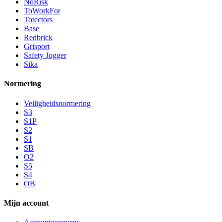
NoRisk
ToWorkFor
Totectors
Base
Redbrick
Grisport
Safety Jogger
Sika
Normering
Veiligheidsnormering
S3
S1P
S2
S1
SB
O2
S5
S4
OB
Mijn account